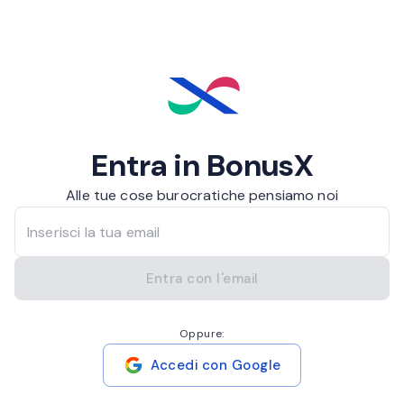
Entra in BonusX
Alle tue cose burocratiche pensiamo noi
Entra con l'email
Oppure:
Accedi con Google