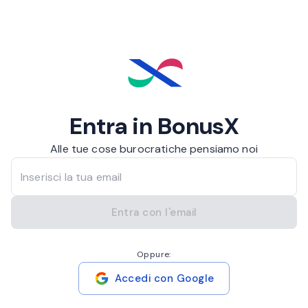
Entra in BonusX
Alle tue cose burocratiche pensiamo noi
Entra con l'email
Oppure:
Accedi con Google